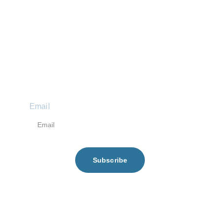
Email
Subscribe
contact@onelifeproduction.fr